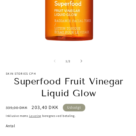
Åbn
Å
mediet
m
1
2
af
1
/
2
i
i
modus
m
SKIN STORIES CPH
Superfood Fruit Vinegar
Liquid Glow
Normalpris
Udsalgspris
203,40 DKK
339,00 DKK
Udsolgt
Inklusive moms
Levering
beregnes ved betaling.
Antal