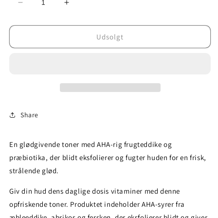
Reducer
Øg
antallet
antallet
for
for
Udsolgt
Superfood
Superfood
Fruit
Fruit
Vinegar
Vinegar
Liquid
Liquid
Glow
Glow
Share
En glødgivende toner med AHA-rig frugteddike og
præbiotika, der blidt eksfolierer og fugter huden for en frisk,
strålende glød.
Giv din hud dens daglige dosis vitaminer med denne
opfriskende toner. Produktet indeholder AHA-syrer fra
æbleeddike, abrikos og fersken, der eksfolierer blidt og giver