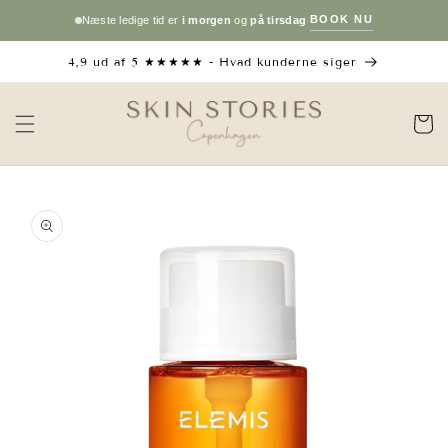
Gå til
·
BOOK NU
Næste ledige tid er
i morgen
og
på tirsdag
indhold
4,9 ud af 5 ★★★★★ - Hvad kunderne siger
Indkøbsku
å til
roduktoplysninger