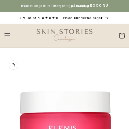
Gå til
·
BOOK NU
Næste ledige tid er
i morgen
og
på mandag
indhold
4,9 ud af 5 ★★★★★ - Hvad kunderne siger
Indkøbsku
å til
roduktoplysninger