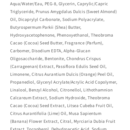
Aqua/Water/Eau, PEG-8, Glycerin, Caprylic/Capric
Triglyceride, Prunus Amygdalus Dulcis (Sweet Almond)
Oil, Dicaprylyl Carbonate, Sodium Polyacrylate,
Butyrospermum Parkii (Shea) Butter,
Hydroxyacetophenone, Phenoxyethanol, Theobroma
Cacao (Cocoa) Seed Butter, Fragrance (Parfum),
Carbomer, Disodium EDTA, Alpha-Glucan
Oligosaccharide, Bentonite, Chondrus Crispus
(Carrageenan) Extract, Passiflora Edulis Seed Oil,
Limonene, Citrus Aurantium Dulcis (Orange) Peel Oil,
Propanediol, Glyceryl Acrylate/Acrylic Acid Copolymer,
Linalool, Benzyl Alcohol, Citronellol, Lithothamnion
Calcareum Extract, Sodium Hydroxide, Theobroma
Cacao (Cocoa) Seed Extract, Litsea Cubeba Fruit Oil,
Citrus Aurantifolia (Lime) Oil, Musa Sapientum
(Banana) Flower Extract, Citral, Myrciaria Dubia Fruit
Extract, Tocopherol, Dehydroacetic Acid, Sodium