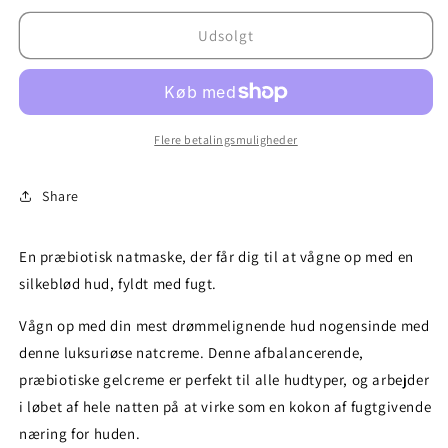
for
for
Udsolgt
Superfood
Superfood
Midnight
Midnight
Facial
Facial
50ml
50ml
Flere betalingsmuligheder
Share
En præbiotisk natmaske, der får dig til at vågne op med en
silkeblød hud, fyldt med fugt.
Vågn op med din mest drømmelignende hud nogensinde med
denne luksuriøse natcreme. Denne afbalancerende,
præbiotiske gelcreme er perfekt til alle hudtyper, og arbejder
i løbet af hele natten på at virke som en kokon af fugtgivende
næring for huden.