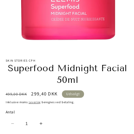
Åbn
mediet
SKIN STORIES CPH
1
Superfood Midnight Facial
i
modus
50ml
Normalpris
Udsalgspris
299,40 DKK
499,00 DKK
Udsolgt
Inklusive moms
Levering
beregnes ved betaling.
Antal
Reducer
Øg
antallet
antallet